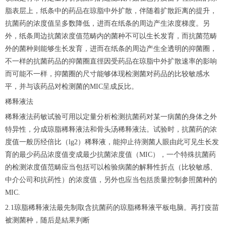
脂表层上，纸条中的药品在琼脂中外扩散，伴随着扩散距离的提升，
抗菌药的浓度值呈多数降低，进而在纸条的周边产生浓度梯度。另
外，纸条周边抗菌浓度值范畴内的菌种不可以生长发育，而抗菌范畴
外的菌种则能够生长发育，进而在纸条的周边产生全透明的抑菌圈，
不一样的抗菌药品的抑菌圈直徑因受药品在琼脂中外扩散速率的影响
而可能不一样，抑菌圈的尺寸能够体现检测菌对药品的比较敏感水
平，并与该药品对检测菌的MIC呈成反比。
稀释液法
稀释液法药敏试验可用以定量分析检测抗菌药对某一病菌的身体之外
特异性，分成琼脂稀释液法和骨头汤稀释液法。试验时，抗菌药的浓
度值一般历经倍比（lg2）稀释液，能抑止待测菌人眼由此可见生长发
育的最少药品浓度值变成最少抗菌浓度值（MIC），一个特殊抗菌药
的检测浓度值范畴应当包括可以检验病菌的解释性折点（比较敏感、
中介公司和抗药性）的浓度值，另外也应当包括质量控制参照菌种的
MIC.
2.1琼脂稀释液法最先制取含抗菌药的琼脂稀释液平板电脑。再打疫苗
被测菌种，随后是結果判断