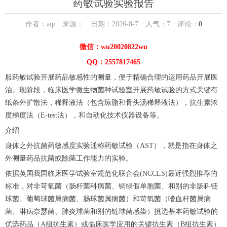
药敏试验实验报告
作者：aqi 来源： 日期：2026-8-7 人气：
7
评论：
0
微信：wu20020822wu
QQ：2557817465
服药敏试验开展药品敏感性的测量，便于精确合理的运用药品开展医
治。现阶段，临床医学微生物菌种试验室开展药敏试验的方式关键有
纸条外扩散法，稀释液法（包含琼脂和骨头汤稀释液法），抗生素浓
度梯度法（E-test法），和自动化技术仪器设备等。
介绍
身体之外抗菌药敏感度实验通称药敏试验（AST），就是指在身体之
外测量药品抗菌或除菌工作能力的实验。
依据英国我国临床医学试验室规范化联合会(NCCLS)最近强烈推荐的
标准，对非苛氧菌（肠杆菌科病菌、铜绿假单胞菌、和别的非肠科链
球菌、葡萄球菌属病菌、肠球菌属病菌）和苛氧菌（嗜血杆菌属病
菌、淋病奈瑟菌、肺炎球菌和别的链球菌感染）挑选基本药敏试验的
优选药品（A组抗生素）或临床医学应用的关键抗生素（B组抗生素）