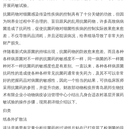
开展药敏试验。
抗菌药物对细菌感染传染性疾病的控制具有了十分关键的功效，但因
为饲养全过程中不合理的、盲目跟风的乱用抗菌药物，许多高致病病
菌造成了抗药性，促使抗菌药物对细菌性疾病的控制实际效果愈来愈
差，不仅导致药品消耗，并且还耽误病况，给养殖场导致了非常大的
财产损失。
伴随着新式病原菌的持续出現，抗菌药物的防效愈来愈差。而且各种
各样病原菌对不一样的抗菌药的敏感度不一样，同一病菌的不一样菌
种对不一样抗菌药的敏感度也是有差别。一直以来，各种各样病原菌
抗药性的造成使各种各样常见抗菌药通常丧失药力，及其不可以非常
好的把握药品对病菌的敏感性，因此一个恰当的結果，可供临床医师
采用抗菌药的参照，并提升功效。财政部动物检疫所青岛易邦生物技
术有限企业小动物病疫诊治管理中心小结出几身合适农村基层开展药
敏试验的操作步骤，现简易详细介绍以下。
归类
纸条外扩散法
该法是将带有定量分析抗菌药的过滤纸片贴在已打疫苗了检测菌的琼