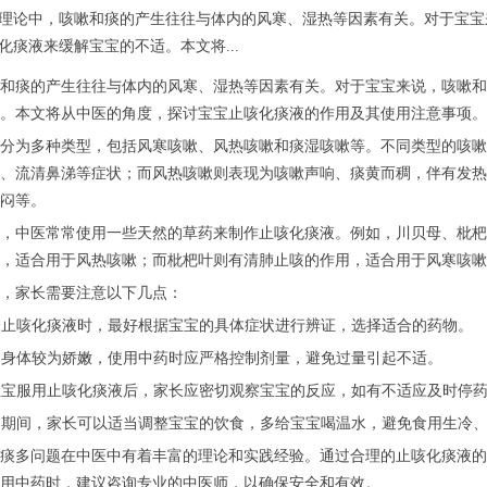
理论中，咳嗽和痰的产生往往与体内的风寒、湿热等因素有关。对于宝宝
化痰液来缓解宝宝的不适。本文将...
和痰的产生往往与体内的风寒、湿热等因素有关。对于宝宝来说，咳嗽和
。本文将从中医的角度，探讨宝宝止咳化痰液的作用及其使用注意事项。
分为多种类型，包括风寒咳嗽、风热咳嗽和痰湿咳嗽等。不同类型的咳嗽
、流清鼻涕等症状；而风热咳嗽则表现为咳嗽声响、痰黄而稠，伴有发热
闷等。
，中医常常使用一些天然的草药来制作止咳化痰液。例如，川贝母、枇杷
，适合用于风热咳嗽；而枇杷叶则有清肺止咳的作用，适合用于风寒咳嗽
，家长需要注意以下几点：
选择止咳化痰液时，最好根据宝宝的具体症状进行辨证，选择适合的药物。
宝的身体较为娇嫩，使用中药时应严格控制剂量，避免过量引起不适。
给宝宝服用止咳化痰液后，家长应密切观察宝宝的反应，如有不适应及时停
治疗期间，家长可以适当调整宝宝的饮食，多给宝宝喝温水，避免食用生冷
痰多问题在中医中有着丰富的理论和实践经验。通过合理的止咳化痰液的
用中药时，建议咨询专业的中医师，以确保安全和有效。