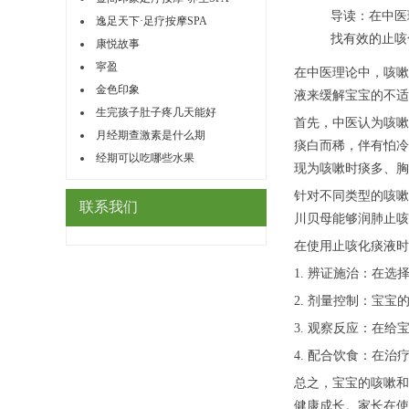
导读：在中医
逸足天下·足疗按摩SPA
找有效的止咳
康悦故事
寜盈
在中医理论中，咳嗽
金色印象
液来缓解宝宝的不适
生完孩子肚子疼几天能好
首先，中医认为咳嗽
月经期查激素是什么期
痰白而稀，伴有怕冷
经期可以吃哪些水果
现为咳嗽时痰多、胸
针对不同类型的咳嗽
联系我们
川贝母能够润肺止咳
在使用止咳化痰液时
1. 辨证施治：在
2. 剂量控制：宝
3. 观察反应：在
4. 配合饮食：在
总之，宝宝的咳嗽和
健康成长。家长在使