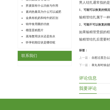
男人结扎通常指的是
荞麦面有什么功效与作用
1、可能可以恢复的情况
素鸡热量高为什么可以减肥
输精管结扎属于一种
金典有机奶和纯牛奶区别
锦华食用菌的功效
2、可能不可以恢复的
榴莲蛋糕图片
如果输精管受损的程
蒸海蟹用凉水还是热水
输精管结扎后需要时
怀孕初期症状是哪些呢
标签：
联系我们
上一篇：
自慰过度怎么
下一篇：
睾丸有时候会
评论信息
我要评论